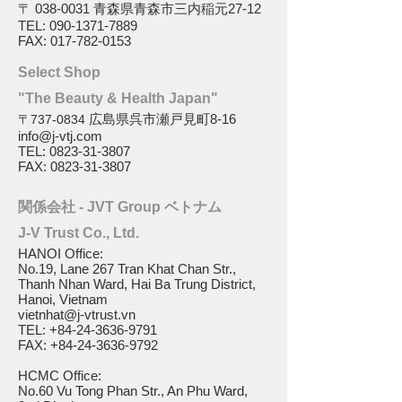
〒
038-0031
青森県青森市三内稲元27-12
TEL: 090-1371-7889
FAX:
017-782-0153
Select Shop
"The Beauty & Health Japan"
広島県呉市瀬戸見町8-16
〒737-0834
info@j-vtj.com
TEL:
0823-31-3807
FAX: 0823-31-3807
関係会社 - JVT Group ベトナム
J-V Trust Co., Ltd.
HANOI Office:
No.19, Lane 267 Tran Khat Chan Str.,
Thanh Nhan Ward, Hai Ba Trung District,
Hanoi, Vietnam
vietnhat@j-vtrust.vn
TEL:
+84-24-3636-9791
FAX: +84-24-3636-9792
HCMC Office:
No.60 Vu Tong Phan Str., An Phu Ward,