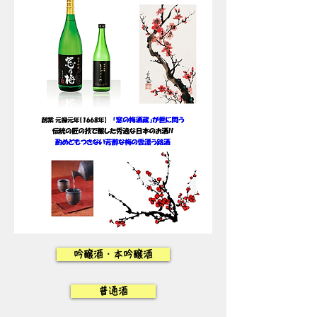
吟醸酒・本吟醸酒
普通酒