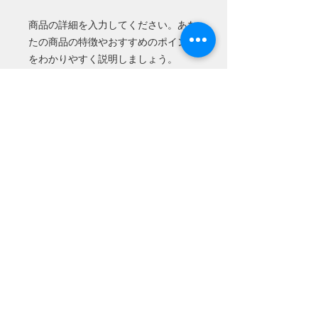
商品の詳細を入力してください。あな
たの商品の特徴やおすすめのポイント
をわかりやすく説明しましょう。
商品情報
商品の詳細を入力してください。サイ
返品・返金ポリシー
ズ、素材、取扱説明に加え、商品の特
徴やおすすめのポイントなどを説明し
返品・返金規約を入力してください。
ましょう。
商品の配送について
商品にご満足いただけなかった場合の
返品・返金ポリシーと手順を説明しま
配送地域、料金、所要時間、梱包な
しょう。規約の内容を明確にすること
ど、商品の配送に関する情報を入力し
で、お客様の信頼を獲得し、安心して
てください。配送情報を明確にするこ
商品をご購入いただけます。
とで、お客様の信頼を獲得し、安心し
て商品をご購入いただけます。